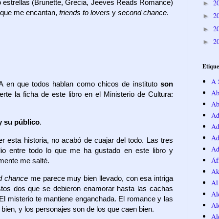
2
co estrellas (Brunette, Grecia, Jeeves Reads Romance)
►
s que me encantan,
friends to lovers
y
second chance
.
2
►
2
►
2
►
Etique
A 
NA en que todos hablan como chicos de instituto
son
Ab
rte la ficha de este libro en el Ministerio de Cultura:
Ab
Ad
y su público
.
Ad
Ad
er esta historia, no acabó de cuajar del todo. Las tres
Ad
dio entre todo lo que me ha gustado en este libro y
Áf
amente me salté.
Ak
d chance
me parece muy bien llevado, con esa intriga
Al
stos dos que se debieron enamorar hasta las cachas
Al
 El misterio te mantiene enganchada. El romance y las
Al
 bien, y los personajes son de los que caen bien.
Al