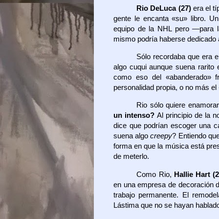
Rio DeLuca (27)
era el t
gente le encanta «su» libro. U
equipo de la NHL pero —para la
mismo podría haberse dedicado a
Sólo recordaba que era el
algo cuqui aunque suena rarito
como eso del «abanderado» fr
personalidad propia, o no más el
Rio sólo quiere enamora
un intenso?
Al principio de la 
dice que podrían escoger una c
suena algo
creepy
? Entiendo que 
forma en que la música está pres
de meterlo.
Como Rio,
Hallie Hart (
en una empresa de decoración d
trabajo permanente. El remodela
Lástima que no se hayan hablado