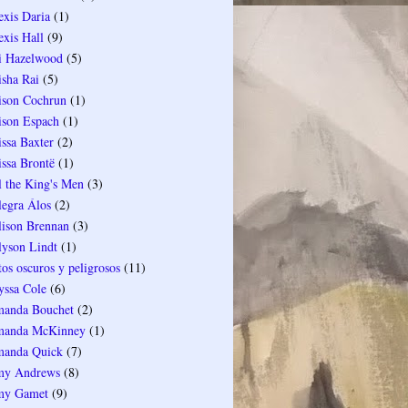
exis Daria
(1)
exis Hall
(9)
i Hazelwood
(5)
isha Rai
(5)
ison Cochrun
(1)
ison Espach
(1)
issa Baxter
(2)
issa Brontë
(1)
l the King's Men
(3)
legra Álos
(2)
lison Brennan
(3)
lyson Lindt
(1)
tos oscuros y peligrosos
(11)
yssa Cole
(6)
anda Bouchet
(2)
anda McKinney
(1)
anda Quick
(7)
y Andrews
(8)
y Gamet
(9)