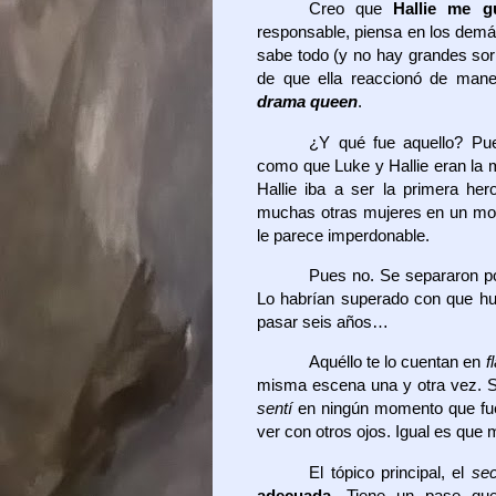
Creo que
Hallie me 
responsable, piensa en los demás
sabe todo (y no hay grandes sor
de que ella reaccionó de man
drama queen
.
¿Y qué fue aquello? P
como que Luke y Hallie eran la
Hallie iba a ser la primera h
muchas otras mujeres en un mo
le parece imperdonable.
Pues no. Se separaron po
Lo habrían superado con que h
pasar seis años…
Aquéllo te lo cuentan en
f
misma escena una y otra vez. S
sentí
en ningún momento que fu
ver con otros ojos. Igual es qu
El tópico principal, el
se
adecuada
. Tiene un pase que