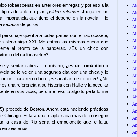
Al
ípico robaescenas en anteriores entregas y por eso a la
n tipo adorable en plan
golden retriever.
Juega en un
Al
 importancia que tiene el deporte en la novela— lo
Al
 sexador de pollos.
Al
Al
 personaje que iba a todas partes con el radiocasete,
Al
 en pleno siglo XXI. Me entran las mismas dudas que
Al
ente al «tonto de la bandera». ¿Es un chico con
Al
 «tonto del radiocasete»?
Al
rse y sentar cabeza. Lo mismo,
¿es un romántico o
Al
novela se le ve en una segunda cita con una chica y le
Al
anción, para recordarlo. ¡Se acaban de conocer! ¿No
Al
es una referencia a su historia con Hallie y la peculiar
Al
ente en sus vidas, pero me resultó algo torpe la forma
Al
Am
25)
procede de Boston. Ahora está haciendo prácticas
Am
e Chicago. Está a una miajita nada más de conseguir
Am
r la casa de Rio sería el empujoncito que le falta.
Am
 en seis años.
Am