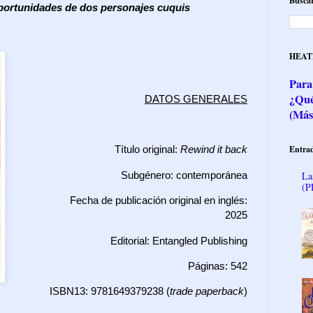
Buscar
ortunidades de dos personajes cuquis
HEATE
Para
¿Qu
DATOS GENERALES
(Más
Entrad
Título original:
Rewind it back
La
Subgénero: contemporánea
(P
Fecha de publicación original en inglés:
2025
Editorial: Entangled Publishing
Páginas: 542
ISBN13: 9781649379238 (
trade paperback
)