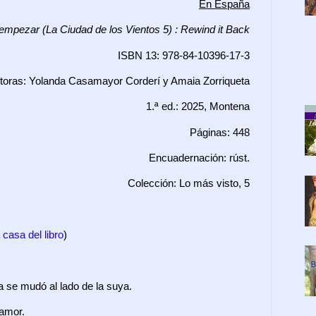
En España
empezar (La Ciudad de los Vientos 5) : Rewind it Back
ISBN 13: 978-84-10396-17-3
toras:
Yolanda Casamayor Corderí y Amaia Zorriqueta
1.ª ed.: 2025, Montena
Páginas: 448
Encuadernación: rúst.
Colección: Lo más visto, 5
 casa del libro
)
a se mudó al lado de la suya.
 amor.