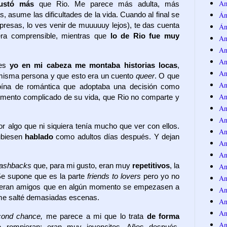
Am
gustó más
que Rio. Me parece más adulta, más
Án
, asume las dificultades de la vida. Cuando al final se
presas, lo ves venir de muuuuuy lejos), te das cuenta
Án
era comprensible, mientras que
lo de Rio fue muy
An
An
An
ues
yo en mi cabeza me montaba historias locas
,
An
 misma persona y que esto era un cuento
queer
. O que
An
eroína de romántica que adoptaba una decisión como
An
mento complicado de su vida, que Rio no comparte y
An
An
r algo que ni siquiera tenía mucho que ver con ellos.
An
ubiesen
hablado
como adultos días después. Y dejan
An
An
lashbacks
que, para mi gusto, eran muy
repetitivos
, la
An
e supone que es la parte
friends to lovers
pero yo no
An
eran amigos que en algún momento se empezasen a
An
e me salté demasiadas escenas.
An
An
cond chance,
me parece a mi que lo trata
de forma
An
 rompieran: eran muy jovencitos. Años después,