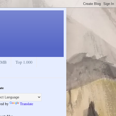
M&MB
Top 1.000
ate
red by
Translate