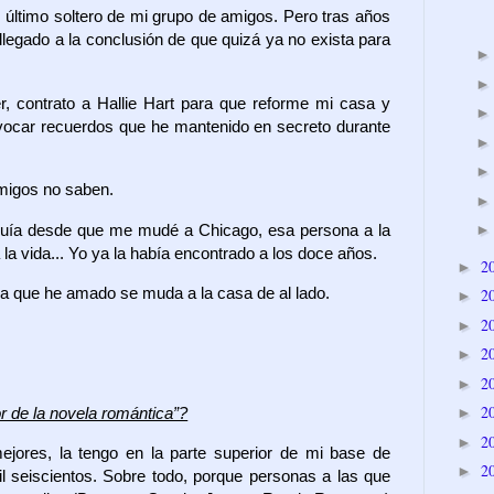
 último soltero de mi grupo de amigos. Pero tras años
 llegado a la conclusión de que quizá ya no exista para
r, contrato a Hallie Hart para que reforme mi casa y
evocar recuerdos que he mantenido en secreto durante
amigos no saben.
uía desde que me mudé a Chicago, esa persona a la
la vida... Yo ya la había encontrado a los doce años.
2
►
a la que he amado se muda a la casa de al lado.
2
►
2
►
2
►
2
►
2
►
r de la novela romántica”?
2
►
mejores, la tengo en la parte superior de mi base de
2
►
il seiscientos. Sobre todo, porque personas a las que