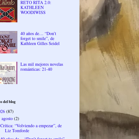
RETO RITA 2.0:
KATHLEEN
WOODIWISS
40 años de… “Don’t
forget to smile”, de
Kathleen Gilles Seidel
Las mil mejores novelas
románticas: 21-40
o del blog
026
(87)
agosto
(2)
▼
Crítica: “Volviendo a empezar”, de
Liz Tomforde
40 años de… “Don’t forget to smile”,