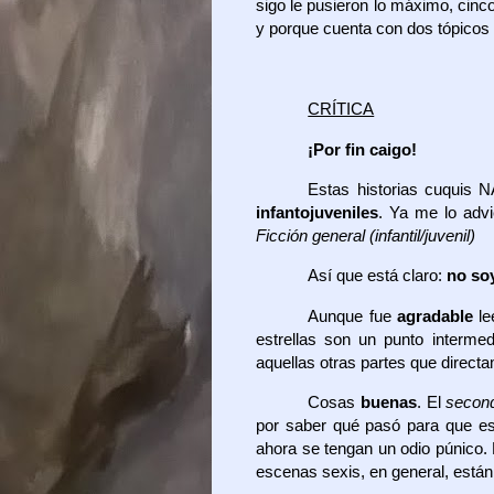
sigo le pusieron lo máximo, cin
y porque cuenta con dos tópico
CRÍTICA
¡Por fin caigo!
Estas historias cuquis 
infantojuveniles
. Ya me lo advie
Ficción general (infantil/juvenil)
Así que está claro:
no so
Aunque fue
agradable
le
estrellas son un punto interme
aquellas otras partes que direct
Cosas
buenas
. El
secon
por saber qué pasó para que e
ahora se tengan un odio púnico.
escenas sexis, en general, están