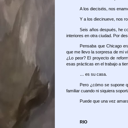
A los dieciséis, nos enam
Y a los diecinueve, nos 
Seis años después, he c
interiores en otra ciudad. Por de
Pensaba que Chicago era 
que me llevo la sorpresa de mi vi
¿Lo peor? El proyecto de refor
esas prácticas en el trabajo a 
… es su casa.
Pero ¿cómo se supone que
familiar cuando ni siquiera sopo
Puede que una vez amara 
RIO