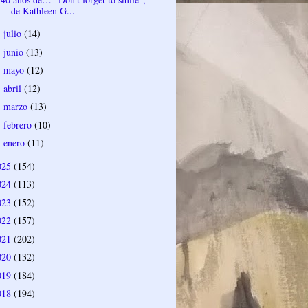
de Kathleen G...
julio
(14)
►
junio
(13)
►
mayo
(12)
►
abril
(12)
►
marzo
(13)
►
febrero
(10)
►
enero
(11)
►
025
(154)
024
(113)
023
(152)
022
(157)
021
(202)
020
(132)
019
(184)
018
(194)