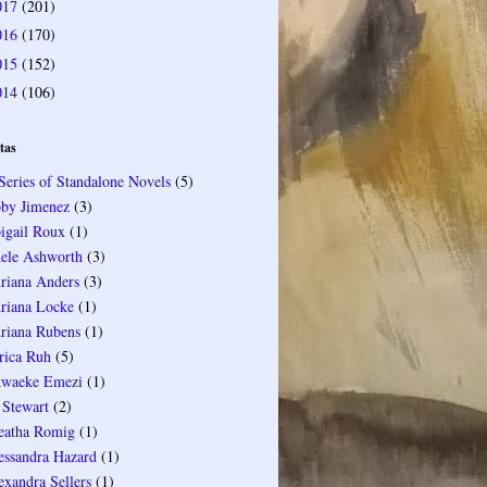
017
(201)
016
(170)
015
(152)
014
(106)
tas
Series of Standalone Novels
(5)
by Jimenez
(3)
igail Roux
(1)
ele Ashworth
(3)
riana Anders
(3)
riana Locke
(1)
riana Rubens
(1)
rica Ruh
(5)
waeke Emezi
(1)
 Stewart
(2)
eatha Romig
(1)
essandra Hazard
(1)
exandra Sellers
(1)